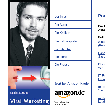
Pr
Der Inhalt
Der Autor
Für 
Auto
Die Kritiken
Medie
Die Fallbeispiele
Stutt
(Kur
Die Literatur
Hand
Sasc
Die Links
Bloo
Die Presse
Wirt
IT F
Lang
Jetzt bei Amazon
Kaufen!
Inte
Sasc
mark
Lead
Viral Marketing
3. erw. Aufl.