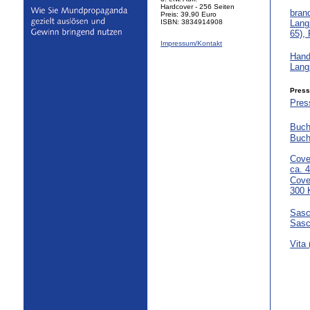
Hardcover - 256 Seiten
bran
Preis: 39,90 Euro
ISBN: 3834914908
Langn
65),
Impressum/Kontakt
Hand
Lang
Press
Pres
Buch
Buch
Cover
ca. 
Cove
300 
Sasc
Sasc
Vita