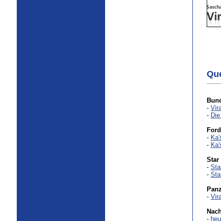
Que
Bund
-
Vir
-
Di
Ford
-
Ka'
-
Ka'
Star
-
Sta
-
Sta
Panz
-
Vir
Nach
-
heu