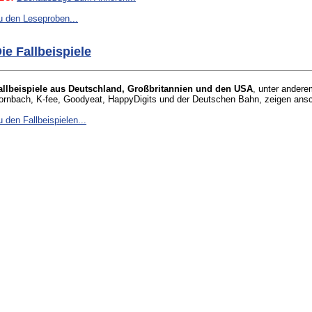
u den Leseproben...
ie Fallbeispiele
allbeispiele aus Deutschland, Großbritannien und den USA
, unter ander
ornbach, K-fee, Goodyeat, HappyDigits und der Deutschen Bahn, zeigen anscha
u den Fallbeispielen...