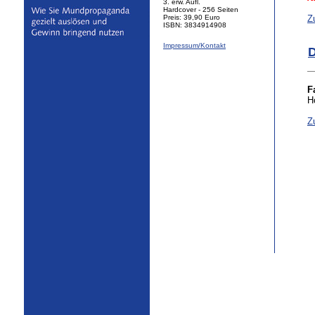
3. erw. Aufl.
Hardcover - 256 Seiten
Preis: 39,90 Euro
Z
ISBN: 3834914908
Impressum/Kontakt
D
F
H
Z